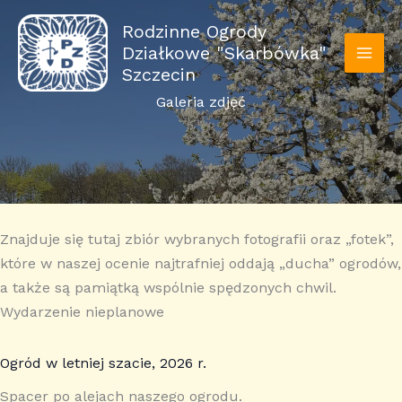
Przejdź
Rodzinne Ogrody
do
Działkowe "Skarbówka"
treści
MAI
Szczecin
Galeria zdjęć
ME
Znajduje się tutaj zbiór wybranych fotografii oraz „fotek”,
które w naszej ocenie najtrafniej oddają „ducha” ogrodów,
a także są pamiątką wspólnie spędzonych chwil.
Wydarzenie nieplanowe
Ogród w letniej szacie, 2026 r.
Spacer po alejach naszego ogrodu.