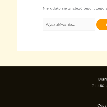
Nie udało się znaleźć tego, czego
Szukaj
dla:
Biur
71-450, 
Copy