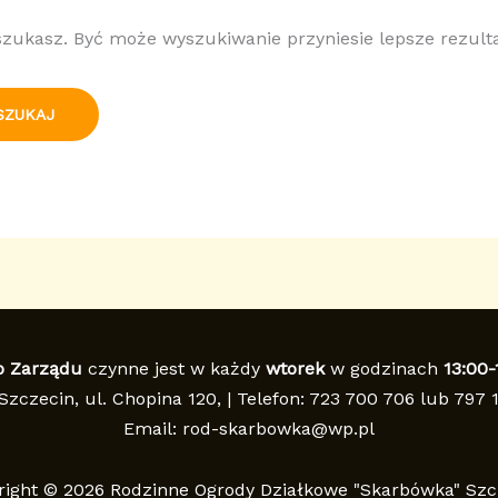
 szukasz. Być może wyszukiwanie przyniesie lepsze rezulta
o Zarządu
czynne jest w każdy
wtorek
w godzinach
13:00-
Szczecin, ul. Chopina 120, | Telefon: 723 700 706 lub 797 
Email: rod-skarbowka@wp.pl
right © 2026 Rodzinne Ogrody Działkowe "Skarbówka" Szc