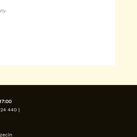
ty.
17:00
124 440 |
zecin